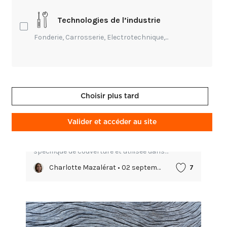
Technologies de l’industrie
Fonderie, Carrosserie, Electrotechnique,...
Choisir plus tard
Environnement,
Technique,
Transmission
Valider et accéder au site
Transmission du savoir-faire chaumier
Couvrir un toit en chaume est une technique
spécifique de couverture et utilisée dans
différents pays depuis des siècles. Le chaume
Charlotte Mazalérat • 02 septembre 2025
7
fait partie du patrimoine culturel. Pour ne pas
disparaître, un reno...