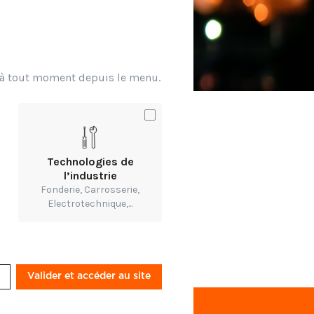
se
recherche
ériaux. En
aire qui
 sécurité et
x à tout moment depuis le menu.
r leur site →
Technologies de
l’industrie
Fonderie, Carrosserie,
Electrotechnique,...
Valider et accéder au site