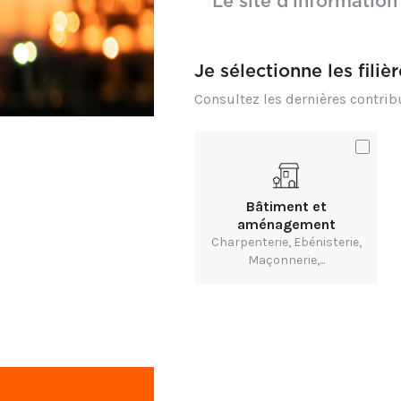
Le site d’information
Je sélectionne les filiè
Consultez les dernières contri
Bâtiment et
aménagement
Charpenterie, Ebénisterie,
Maçonnerie,...