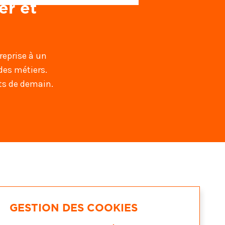
er et
reprise à un
des métiers.
nts de demain.
GESTION DES COOKIES