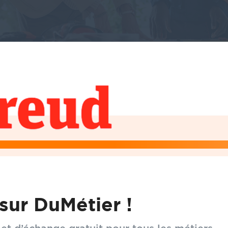
FREUD outillage
Freud est un fabricant reconnu d’outils de coupe de haute p
sur DuMétier !
spécialisé dans les solutions destinées aux professionnels d
métal et des matériaux composites. Depuis plusieurs décen