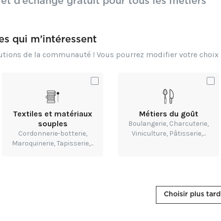
 et d’échange gratuit pour tous les métiers
l’entreprise développe des lames, fraises et accessoires qui 
distinguent par leur fiabilité et leur longévité, grâce à une 
constante en innovation technologique et en qualité des mat
res qui m’intéressent
choisissant Freud, artisans et industriels trouvent un parten
propose des outils conçus pour optimiser la performance, la
butions de la communauté ! Vous pourrez modifier votre choi
la finesse d’exécution.
Consulte
Textiles et matériaux
Métiers du goût
souples
Boulangerie, Charcuterie,
Cordonnerie-botterie,
Viniculture, Pâtisserie,...
Maroquinerie, Tapisserie,...
Choisir plus tard