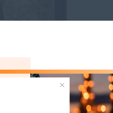
récision,
u bois, du
nies,