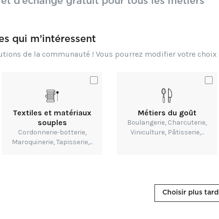
 et d’échange gratuit pour tous les métiers
Vesoul
0
0
0
2
0
res qui m’intéressent
butions de la communauté ! Vous pourrez modifier votre choi
S
J
Textiles et matériaux
Métiers du goût
souples
Boulangerie, Charcuterie,
Cordonnerie-botterie,
Viniculture, Pâtisserie,...
Maroquinerie, Tapisserie,...
Shems Trabelsi
Jeannoel Plaz
é de suivi administratif et
Agent service
inancier en alternance
Choisir plus tard
DRAVEIL
Bastia
0
0
0
0
0