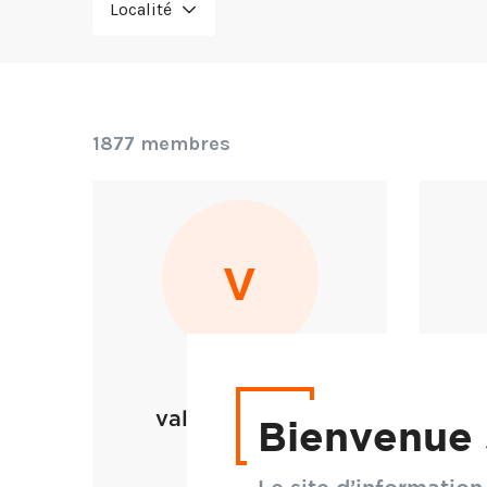
Localité
1877 membres
v
valerie mazerat
Tan
Bienvenue 
architecte
paris