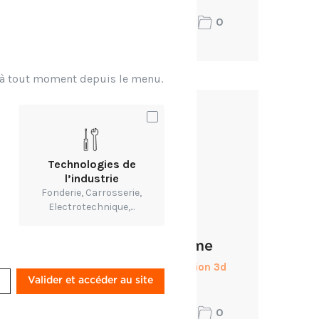
0
0
0
0
x à tout moment depuis le menu.
Technologies de
l’industrie
Fonderie, Carrosserie,
Electrotechnique,...
a
titi dessomme
Technicien impression 3d
Valider et accéder au site
ANGERS
0
0
0
0