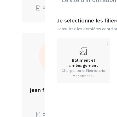
Le site d’information
0
0
0
Je sélectionne les filiè
Consultez les dernières contri
j
Bâtiment et
aménagement
Charpenterie, Ebénisterie,
Maçonnerie,...
jean francois leclercq
sans
Charg
f
anhee
0
0
0