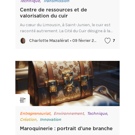
Technique,
Transmission
Centre de ressources et de
valorisation du cuir
Au cœur du Limousin, à Saint-Junien, le cuir est
raconté autrement. La Cité du Cuir désigne à la
fois un lieu dédié à la filière cuir ainsi qu'un musée
Charlotte Mazalérat • 09 février 2026
7
et un centre de ressources.
Entrepreneuriat,
Environnement,
Technique,
Création,
Innovation
Maroquinerie : portrait d'une branche