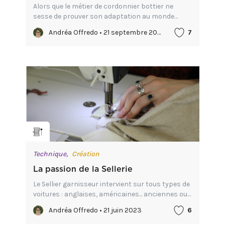
Alors que le métier de cordonnier bottier ne
sesse de prouver son adaptation au monde
actuel et son utilité public grâce à la réparation
Andréa Offredo • 21 septembre 2023
7
et l'upcycling des chaussures, il est terriblement
triste de se...
Technique,
Création
La passion de la Sellerie
Le Sellier garnisseur intervient sur tous types de
voitures : anglaises, américaines... anciennes ou
neuves. Cela peut aller d'une petite réparation à
Andréa Offredo • 21 juin 2023
6
une rénovation totale.