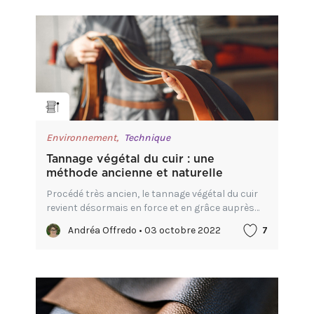
Environnement,
Technique
Tannage végétal du cuir : une
méthode ancienne et naturelle
Procédé très ancien, le tannage végétal du cuir
revient désormais en force et en grâce auprès
d’un public avisé. C’est toutefois ce qu’observe
Andréa Offredo • 03 octobre 2022
7
le Conseil National du Cuir; ici. Il se démarque
ainsi du...