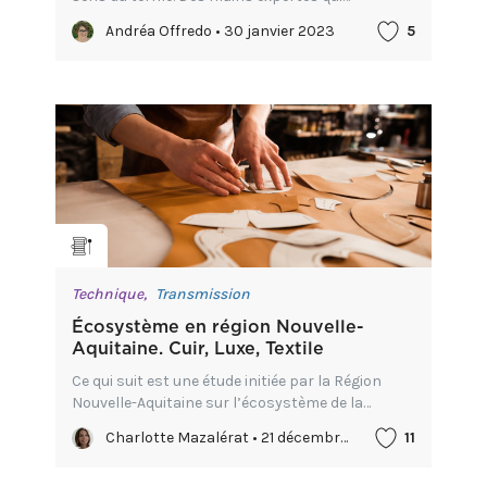
confectionnent (dans le cas du cordonnier-
Andréa Offredo • 30 janvier 2023
5
bottier), réparent, cousent, recollent, poncent,
fixent ou reprisent le cu...
Technique,
Transmission
Écosystème en région Nouvelle-
Aquitaine. Cuir, Luxe, Textile
Ce qui suit est une étude initiée par la Région
Nouvelle-Aquitaine sur l’écosystème de la
formation aux métiers Cuir-Luxe-Textile et
Charlotte Mazalérat • 21 décembre 2022
11
Métiers d’Art, réalisée en 2022.