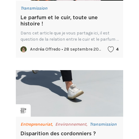
Transmission
Le parfum et le cuir, toute une
histoire !
Dans cet article que je vous partage ici, il est
question de la relation entre le cuir et le parfum ...
j'ai pris plaisir à remonter le temps et me
Andréa Offredo • 28 septembre 2023
4
plonger dans la relation entre les odeurs et la
peau...
Entrepreneuriat,
Environnement,
Transmission
Disparition des cordonniers ?