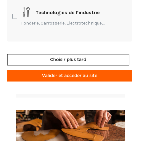
Technologies de l’industrie
Fonderie, Carrosserie, Electrotechnique,...
Technique,
Création,
Transmission
Ébéniste : créer autrement en
Choisir plus tard
maîtrisant un second métier
Au contact des matières premières
Valider et accéder au site
transformées, des artisans collaborent avec
d'autres pour livrer une pièce. Dans cette
Charlotte Mazalérat • 25 mars 2026
6
configuration, on peut citer l'ébéniste et le
tapissier en siège œuvrant pour f...