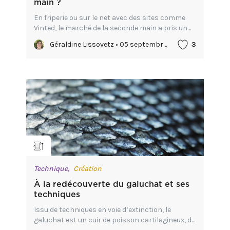
main ?
En friperie ou sur le net avec des sites comme
Vinted, le marché de la seconde main a pris un
essor certain depuis quelques années. Le sujet
Géraldine Lissovetz • 05 septembre 2022
3
du dérèglement climatique et de la préservation
de l’enviro...
Technique,
Création
À la redécouverte du galuchat et ses
techniques
Issu de techniques en voie d’extinction, le
galuchat est un cuir de poisson cartilagineux, de