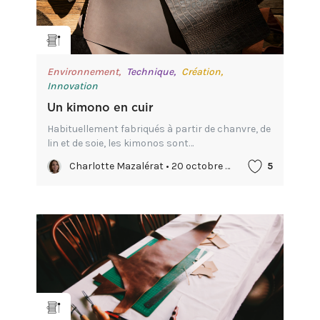
Environnement,
Technique,
Création,
Innovation
Un kimono en cuir
Habituellement fabriqués à partir de chanvre, de
lin et de soie, les kimonos sont
traditionnellement conçus en tissu. Une styliste
Charlotte Mazalérat • 20 octobre 2023
5
japonaise, Tomoe Shinohara a conçu un kimono
en cuir à partir de chut...