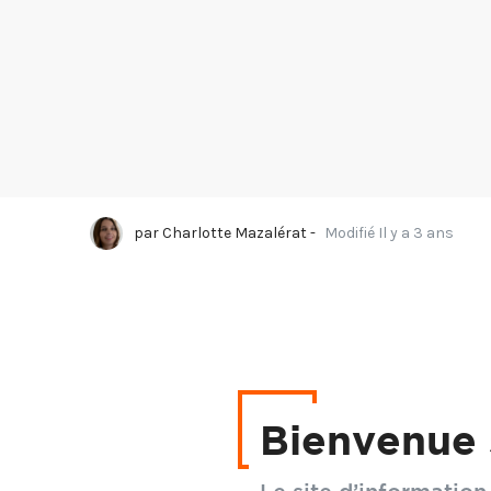
par
Charlotte Mazalérat
-
Modifié Il y a 3 ans
Issu de techniques en 
de requin.
Bienvenue 
À mi-chemin entre le c