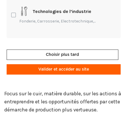
Technologies de l’industrie
Le cuir, matière première issue de déchets, est par
Fonderie, Carrosserie, Electrotechnique,...
nature une revalorisation et un recyclage. Mais il
est encore possible d’aller plus loin pour favoriser
cette démarche d’économie circulaire dans notre
filière française du cuir. Nous serons alors en
Choisir plus tard
mesure de répondre aux attentes grandissantes
des consommateurs pour des produits durables et
Valider et accéder au site
éthiques, respectueux de l’environnement.
Focus sur le cuir, matière durable, sur les actions à
entreprendre et les opportunités offertes par cette
démarche de production plus vertueuse.