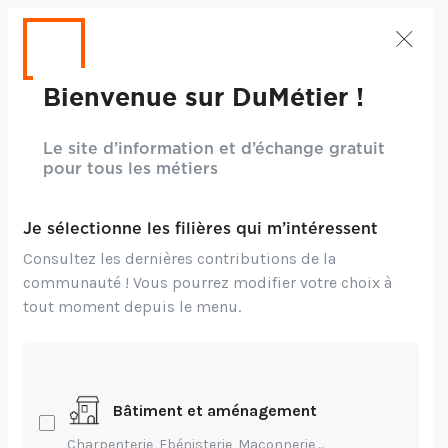
Bienvenue sur DuMétier !
Le site d’information et d’échange gratuit
pour tous les métiers
Crédits: Kelly Sikkema
Environnement,
Technique
Je sélectionne les filières qui m’intéressent
Consultez les dernières contributions de la
Le cuir s'inscrit dans
communauté ! Vous pourrez modifier votre choix à
une démarche
tout moment depuis le menu.
d'économie
circulaire
Bâtiment et aménagement
Charpenterie, Ebénisterie, Maçonnerie,...