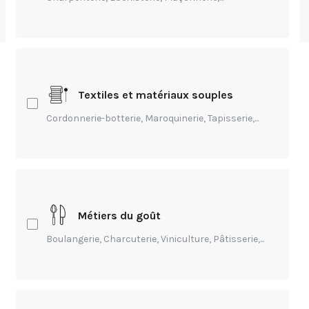
par
Andréa Offredo
-
Publié Il y a 3 ans
Sommaire
Textiles et matériaux souples
Cordonnerie-botterie, Maroquinerie, Tapisserie,...
Qu’est-ce que l’économie circulaire ?
Comment le cuir s’inscrit-il aujourd’hui dans
cette démarche écologique ?
Répondre à une nouvelle appétence pour les
produits durables
Métiers du goût
Et pour l’avenir : comment ancrer davantage la
Boulangerie, Charcuterie, Viniculture, Pâtisserie,...
filière cuir dans cette démarche d’économie
circulaire ?