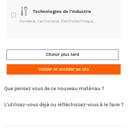
Technologies de l’industrie
Fonderie, Carrosserie, Electrotechnique,...
Ictyos Cuir Marin de France, tannerie «
nouvelle generation »
La jeune start up lyonnaise Cuir Marin de France met sur le
marché les peaux de poisson de sa marque Ictyos («mer» en
Choisir plus tard
grec). Elle est la première tannerie à ...
HTTPS://WWW.YOUTUBE.COM/WATCH?V=1Z9N-VALRHS
Valider et accéder au site
Que pensez vous de ce nouveau matériau ?
L’utilisez-vous déjà ou réfléchissez-vous à le faire ?