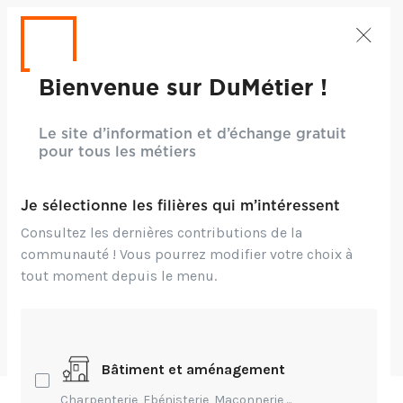
Bienvenue sur DuMétier !
Le site d’information et d’échange gratuit
Crédits: CC BY-NC-ND 2.0 - Stéphanie Vacher
pour tous les métiers
Technique,
Création,
Innovation
Je sélectionne les filières qui m’intéressent
Focus sur le cuir
Consultez les dernières contributions de la
marin
communauté ! Vous pourrez modifier votre choix à
tout moment depuis le menu.
par
Géraldine Lissovetz
-
Publié Il y a 3 ans
Bâtiment et aménagement
Charpenterie, Ebénisterie, Maçonnerie,...