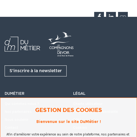
Rédigé par
Géraldine Lissovetz
Maroquinière
S’inscrire à la newsletter
Passionnée par mon métier de maroquinière, je suis
ravie de pouvoir partager et échanger sur l'actualité
de ce beau métier.
DUMÉTIER
LÉGAL
Qui sommes-nous ?
Charte utilisateur
GESTION DES COOKIES
Nos partenaires
Politique de confidentialité
Nous soutenir
CGU
Bienvenue sur le site DuMétier !
Commentaires
Contact
Cookies
Afin d’améliorer votre expérience au sein de notre plateforme, nos partenaires et
Mentions légales