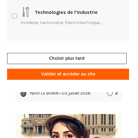
Technologies de l’industrie
Fonderie, Carrosserie, Electrotechnique,...
Entrepreneuriat,
Environnement,
Technique,
Création,
Transmission,
Innovation
Choisir plus tard
Actes de colloque : La pierre, un choix
sociétal
Valider et accéder au site
Le 10 juin 2024, le colloque « La pierre, un choix
sociétal », organisé par l’Institut supérieur de
recherche et de formation aux métiers de la
Yann LE BIHAN • 03 juillet 2026
2
pierre (ISRFMP) des Compagnons du Devoir
dans le cadre d...