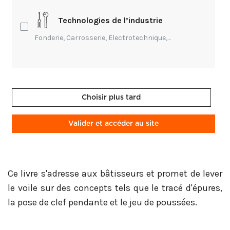
rationnel qui constitue un défi technique pour
les professionnels de la pierre et du
Technologies de l’industrie
patrimoine, en contribuant à l'élaboration de
Fonderie, Carrosserie, Electrotechnique,...
structures légères.
Cet ouvrage technique, rédigé par des passionnés,
fournit des indicateurs historiques essentiels et
Choisir plus tard
offre des clés pour concevoir, fabriquer et mettre en
œuvre une voûte à nervures, ainsi que pour analyser
Valider et accéder au site
et intervenir sur des ouvrages existants en vue de
leur restauration.
Ce livre s'adresse aux bâtisseurs et promet de lever
le voile sur des concepts tels que le tracé d'épures,
la pose de clef pendante et le jeu de poussées.