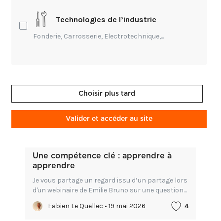
Technologies de l’industrie
Publications (16)
Causeries (0)
Evénémen
Fonderie, Carrosserie, Electrotechnique,...
Choisir plus tard
Valider et accéder au site
Transmission
Une compétence clé : apprendre à
apprendre
Je vous partage un regard issu d’un partage lors
d'un webinaire de Emilie Bruno sur une question
essentielle : comment et pourquoi développer le
Fabien Le Quellec • 19 mai 2026
4
apprendre à apprendre tout au long de sa vie...