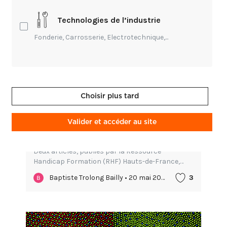
Technologies de l’industrie
Fonderie, Carrosserie, Electrotechnique,...
Choisir plus tard
Technique,
Création,
Innovation
Valider et accéder au site
IA, handicap et pratiques
pédagogiques
Deux articles, publiés par la Ressource
Handicap Formation (RHF) Hauts-de-France,
ainsi qu'un guide pratique publié par Edhuman
Baptiste Trolong Bailly • 20 mai 2026
3
explorent le potentiel de l'intelligence artificielle
pour favoriser l'i...