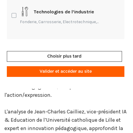
formation professionnelle.
Technologies de l’industrie
Le guide pratique d'Edhuman pose le cadre
Fonderie, Carrosserie, Electrotechnique,...
théorique et pratique de la Conception Universelle
des Apprentissages (CUA), visant à anticiper la
diversité des apprenants dès la conception
pédagogique plutôt que de proposer des
Choisir plus tard
adaptations a posteriori.
Il présente l'IA comme un "amplificateur de
Valider et accéder au site
possibilités" capable de soutenir les trois piliers de
la CUA : l'engagement, la représentation et
l'action/expression.
L'analyse de Jean-Charles Cailliez, vice-président IA
& Education de l’Université catholique de Lille et
expert en innovation pédagogique, approfondit la