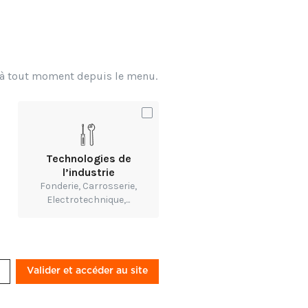
x à tout moment depuis le menu.
uction vitivinicole, de
vastes ensembles de
écision très utiles.
-d'œuvre, l’IA est
Technologies de
l’industrie
Fonderie, Carrosserie,
Electrotechnique,...
) et représente 15 %
imatiques, des
Valider et accéder au site
des. L’IA peut répondre