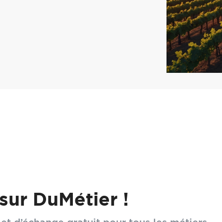
tracer la vigne de demain, recherche et innovation : le f
sur DuMétier !