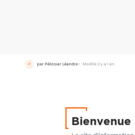
par
Pélissier Léandre
-
Modifié Il y a 1 an
P
Quand la science peut 
VinEquip
Bienvenue 