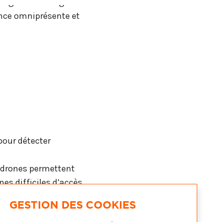
ogiciels. L’IA agit
nce omniprésente et
pour détecter
s drones permettent
es difficiles d’accès.
GESTION DES COOKIES