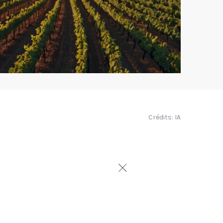
Crédits: IA
utur du vin présenté à