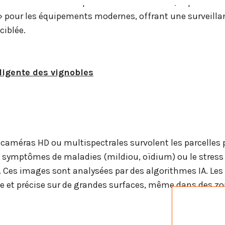
tisant certaines expertises via des drones, capteurs et l
 pour les équipements modernes, offrant une surveilla
ciblée.
lligente des vignobles
 caméras HD ou multispectrales survolent les parcelles 
symptômes de maladies (mildiou, oïdium) ou le stress
. Ces images sont analysées par des algorithmes IA. Le
e et précise sur de grandes surfaces, même dans des zon