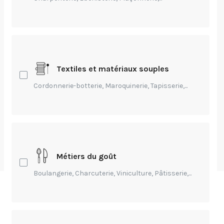
Entrepreneuriat,
Environnement,
Technique,
Création,
Transmission,
Innovation
Adaptation des
entreprises au
Textiles et matériaux souples
changement
Cordonnerie-botterie, Maroquinerie, Tapisserie,...
climatique
par
Lucie BRANCO
-
Publié Il y a 1 an
Métiers du goût
Boulangerie, Charcuterie, Viniculture, Pâtisserie,...
Le rapport Quantis & BCG (2025) confirme un
virage stratégique :
l’adaptation au changement