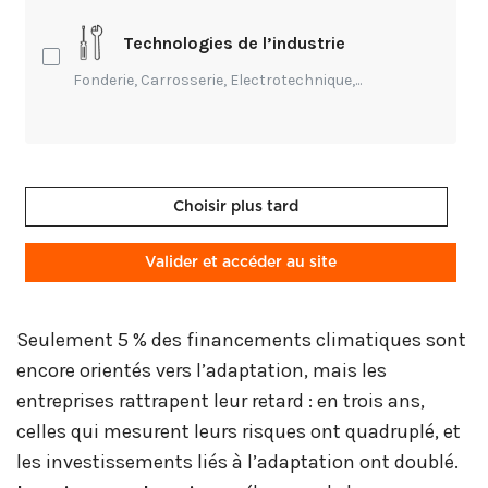
climatique
n’est plus un supplément de
conscience environnementale, c’
est un levier
Technologies de l’industrie
central de compétitivité, de survie et de
Fonderie, Carrosserie, Electrotechnique,...
transformation
.
Alors que les événements extrêmes (inondations,
sécheresses, incendies) se multiplient,
les
Choisir plus tard
entreprises voient leur productivité, leurs
chaînes d’approvisionnement et même leur
Valider et accéder au site
accès au financement affectés
.
Seulement 5 % des financements climatiques sont
encore orientés vers l’adaptation, mais les
entreprises rattrapent leur retard : en trois ans,
celles qui mesurent leurs risques ont quadruplé, et
les investissements liés à l’adaptation ont doublé.