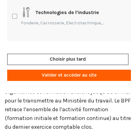
Compagnon Christian Pons, élu 7ème président de
Technologies de l’industrie
l’Association le 21 avril 2023.
Fonderie, Carrosserie, Electrotechnique,...
Formation professionnelle et apprentissage
Données comptables des CFA
. Les CFA doivent
remonter leurs données comptables 2022 à France
Choisir plus tard
compétence avant le 31/7/2023.
Valider et accéder au site
Bilan pédagogique et financier.
Rappel. Les
organismes de formation avaient jusqu’au 31 mai
pour le transmettre au Ministère du travail. Le BPF
retrace l’ensemble de l’activité formation
(formation initiale et formation continue) au titre
du dernier exercice comptable clos.