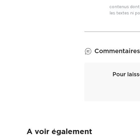
Documentaliste 
contenus dont j
les textes ni po
Commentaires
Pour lais
A voir également