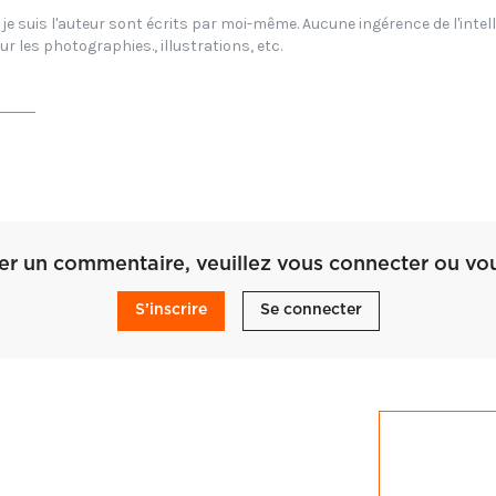
chez les Compagnons du Devoir. Administratrice sur le site DuMétier. 
e suis l'auteur sont écrits par moi-même. Aucune ingérence de l'intelli
ur les photographies., illustrations, etc.
ser un commentaire, veuillez vous connecter ou vous
S’inscrire
Se connecter