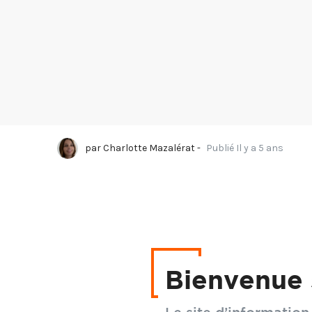
par
Charlotte Mazalérat
-
Publié Il y a 5 ans
C'est l'histoire d' " u
Ville de La Flèche, en
Bienvenue 
forme quelque 25 ans 
Tour de France, aidés 