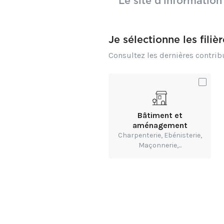
Le site d’information
Au visionnage, toute
sont analysées, détail
Je sélectionne les filiè
l'évolution du métier,
Consultez les dernières contri
Ce documentaire pass
Bâtiment et
aménagement
Charpenterie, Ebénisterie,
Maçonnerie,...
Rédigé pa
Docume