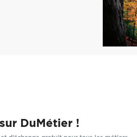
n escalier vieux de 400 ans offert en cadeau à la Ville de 
 France. Démonté, mis dans des caisses et transporté à Mo
sur DuMétier !
ans plus tard sous les doigts de deux compagnons char
d'un apprenti québécois."