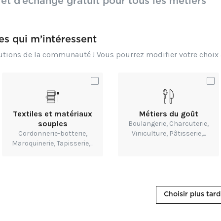
 et d’échange gratuit pour tous les métiers
s les étapes du démontage ainsi que les parties compo
lées avec soin aussi bien sur ce qui constitue l'escalie
res qui m’intéressent
 l'usage des outils, les ajustements préconisés.
butions de la communauté ! Vous pourrez modifier votre choi
ionnant est à suivre
.
ici
Textiles et matériaux
Métiers du goût
souples
Boulangerie, Charcuterie,
Cordonnerie-botterie,
Viniculture, Pâtisserie,...
Maroquinerie, Tapisserie,...
r
Charlotte Mazalérat
Choisir plus tard
ntaliste