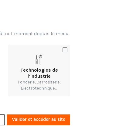
sant son assemblage
r lui-même que
x à tout moment depuis le menu.
Technologies de
l’industrie
Fonderie, Carrosserie,
Electrotechnique,...
Valider et accéder au site