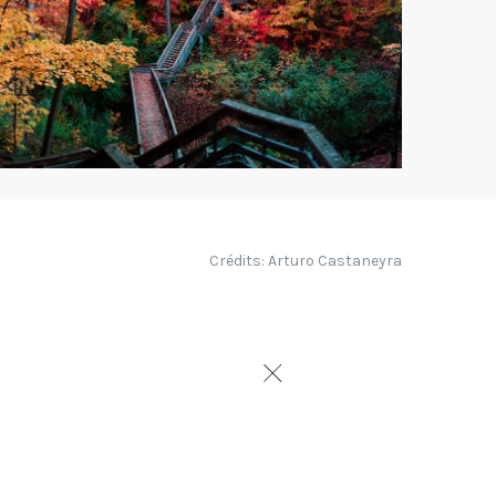
Crédits: Arturo Castaneyra
Montréal en 1963 par la
ntréal, il reprendra
pentiers du Devoir du