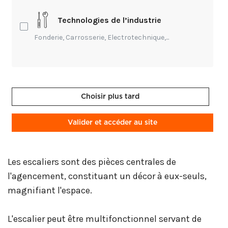
1/ Support multimédia : la sécurité doit primer
Technologies de l’industrie
sur le design, l'esthétique
Fonderie, Carrosserie, Electrotechnique,...
En visionnant des sites internet dédiés à
l'agencement intérieur, des revues en décoration
intérieure, des partages sur les réseaux sociaux en
architecture ; les cabinets d'architectes d'intérieur
Choisir plus tard
présentent des réhabilitations, des rénovations ; de
beaux escaliers font partie des éléments mobiliers
Valider et accéder au site
présentés.
Les escaliers sont des pièces centrales de
l'agencement, constituant un décor à eux-seuls,
magnifiant l'espace.
L'escalier peut être multifonctionnel servant de