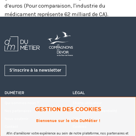
d’euros (Pour comparaison, l'industrie du
médicament représente 62 milliard de CA).
S’inscrire à la newsletter
DUMÉTIER
LÉGAL
Qui sommes-nous ?
Charte utilisateur
GESTION DES COOKIES
Nos partenaires
Politique de confidentialité
Nous soutenir
CGU
Bienvenue sur le site DuMétier !
Contact
Cookies
Afin d’améliorer votre expérience au sein de notre plateforme, nos partenaires et
Mentions légales