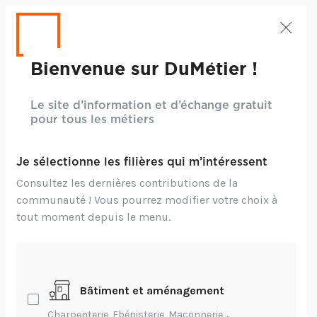
Bienvenue sur DuMétier !
Le site d’information et d’échange gratuit
pour tous les métiers
Je sélectionne les filières qui m’intéressent
Consultez les dernières contributions de la
communauté ! Vous pourrez modifier votre choix à
tout moment depuis le menu.
Crédits: Projet HAPTIC dans le cadre du Défi Innover
Ensemble #2015 Les compagnons du devoir- ENSCI- IFM
Bâtiment et aménagement
Entrepreneuriat,
Environnement,
Charpenterie, Ebénisterie, Maçonnerie,...