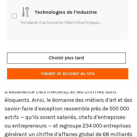
visait à collecter, organiser et mutualiser des
Technologies de l’industrie
données stratégiques. L’objectif : mieux anticiper et
répondre aux enjeux présents et futurs des métiers
Fonderie, Carrosserie, Electrotechnique,...
d’art, véritable pilier du patrimoine immatériel
français.
Aujourd’hui, l’étude est finalisée et ses conclusions
Choisir plus tard
sont disponibles. Ces données inédites (grâce à la
participation de 10 000 entreprises !) offrent une
Valider et accéder au site
vision précise et actualisée d’un secteur
d’excellence (165 métiers), et les chiffres sont
éloquents. Ainsi, le domaine des métiers d’art et des
savoir-faire d’exception rassemble près de 500 000
actifs — qu’ils soient salariés, chefs d’entreprises
ou entrepreneurs — et regroupe 234 000 entreprises
générant un chiffre d’affaires global de 68 milliards