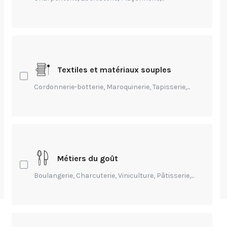
Entrepreneuriat,
Environnement,
Technique,
Création,
Transmission,
Textiles et matériaux souples
Innovation
Cordonnerie-botterie, Maroquinerie, Tapisserie,...
WorldSkills : les
métiers à l’épreuve
du réel
Métiers du goût
Boulangerie, Charcuterie, Viniculture, Pâtisserie,...
par
Jodie Bengrira
-
Publié Il y a 9 mois
Du 16 au 18 octobre 2025, la 48ᵉ finale nationale des