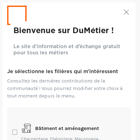
Bienvenue sur DuMétier !
Le site d’information et d’échange gratuit
pour tous les métiers
Je sélectionne les filières qui m’intéressent
Consultez les dernières contributions de la
Crédits: RESEAU CANOPE
communauté ! Vous pourrez modifier votre choix à
tout moment depuis le menu.
Création,
Transmission,
Innovation
Hybr'Ed, un outil
ludique pour former
Bâtiment et aménagement
Charpenterie, Ebénisterie, Maçonnerie,...