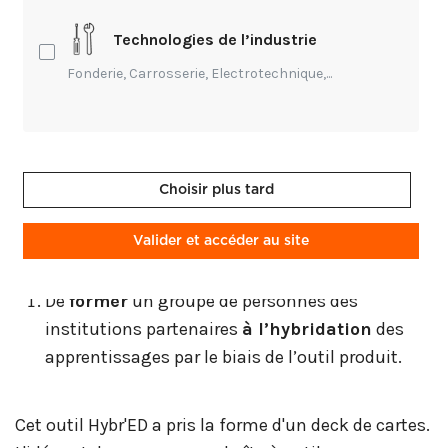
Technologies de l’industrie
Soutenu par l'Europe, en accord avec des axes et
Fonderie, Carrosserie, Electrotechnique,...
objectifs de développement européens, Hybr'Ed est
un projet collaboratif* financé en 2022 par l'agence
Erasmus+ qui a pour objectifs :
Choisir plus tard
De concevoir un
outil pour scénariser
une
expérience d’apprentissage hybride.
Valider et accéder au site
De
former
un groupe de personnes des
institutions partenaires
à l’hybridation
des
apprentissages par le biais de l’outil produit.
Cet outil Hybr'ED a pris la forme d'un deck de cartes.