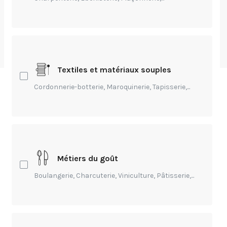
à l'hybridation
par
Charlotte Moreau
-
Publié Il y a 3 ans
Textiles et matériaux souples
Cordonnerie-botterie, Maroquinerie, Tapisserie,...
Sommaire
Hybr'Ed, un projet Erasmus+ sur l'hybridation
Métiers du goût
Boulangerie, Charcuterie, Viniculture, Pâtisserie,...
Hybr'Ed, un projet Erasmus+ sur
l'hybridation