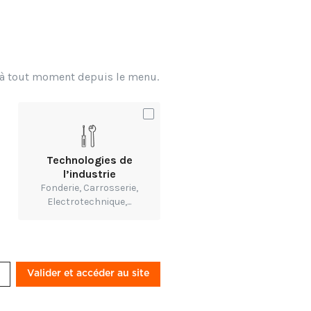
titude, la pluviométrie,
x à tout moment depuis le menu.
x qui souhaitent créer
 plantation des plantes
mations détaillées sur
Technologies de
l’industrie
Fonderie, Carrosserie,
r l'environnement et
Electrotechnique,...
envisagent d'installer
nvironnement.
aire détaillé et des
Valider et accéder au site