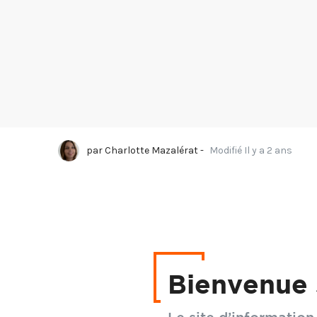
par
Charlotte Mazalérat
-
Modifié Il y a 2 ans
Une grande variété 
végétaliser une toi
Bienvenue 
Comment peut-on all
variétés choisir p