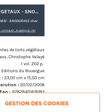
Découvrez GUIDE DES PLANTES DE TOITS VEGETAUX - SNODGRASS chez
083) - SNODGRASS chez
=3515&ID_RUBRIQUE=191
ntes de toits végétaux
ass, Christophe Valayé
1 vol. 202 p.
‎ Editions du Rouergue
 :
23,00 cm x 15,50 cm
arution :
20/02/2008
Ean :
9782841569083
GESTION DES COOKIES