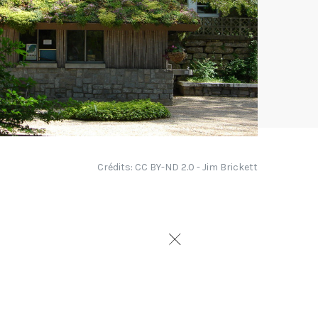
Crédits: CC BY-ND 2.0 - Jim Brickett
t être utilisée pour
nement des plantes ?
 ou modéré ? Quelles
ans compromettre ni