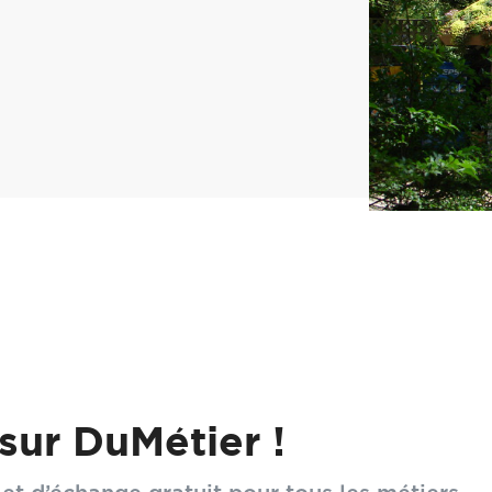
de végétaux similaire à un jardin traditionnel peu
ture. Cependant, comment faut-il gérer l'enraci
sur DuMétier !
ier esthétisme, durabilité, un entretien faible
our assurer l'isolation thermique du bâtiment s