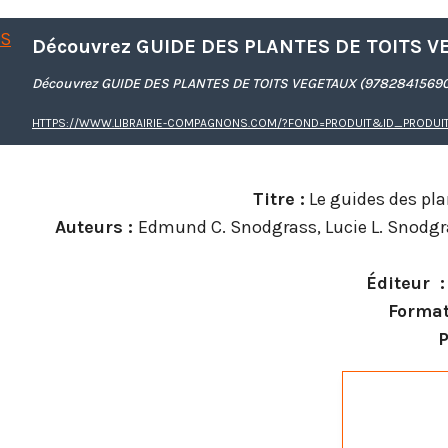
Découvrez GUIDE DES PLANTES DE TOITS VEGETAUX (9782841569
HTTPS://WWW.LIBRAIRIE-COMPAGNONS.COM/?FOND=PRODUIT&ID_PRODUIT
Titre :
Le guides des pla
Auteurs :
Edmund C. Snodgrass, Lucie L. Snodgr
Éditeur ‏ :
Format
P