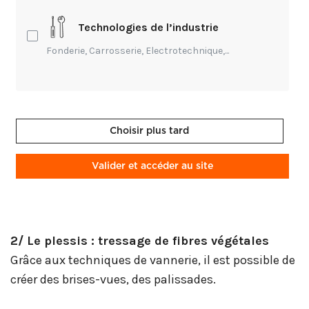
compte parmi les périodes propices pour les
tailles d'arbustes et d'arbres.
Technologies de l’industrie
Fonderie, Carrosserie, Electrotechnique,...
1/ Origines
L'usage des plesses remonte au Moyen-Âge et
permettait de clore les vergers et les potagers en
courbant des branches de bois souples.
Choisir plus tard
Les végétaux adaptés à ces techniques incluent le
Valider et accéder au site
châtaignier, le saule osier, le noisetier et d’autres
bois décoratifs.
2/ Le plessis : tressage de fibres végétales
Grâce aux techniques de vannerie, il est possible de
créer des brises-vues, des palissades.