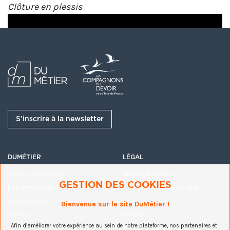
Clôture en plessis
S’inscrire à la newsletter
DUMÉTIER
LÉGAL
Qui sommes-nous ?
Charte utilisateur
GESTION DES COOKIES
Nos partenaires
Politique de confidentialité
Plusieurs exemples sont visibles ci-dessous de
Nous soutenir
CGU
Bienvenue sur le site DuMétier !
plessis végétaux ou l'art de la vannerie pour
Contact
Cookies
l'extérieur :
Afin d’améliorer votre expérience au sein de notre plateforme, nos partenaires et
Mentions légales