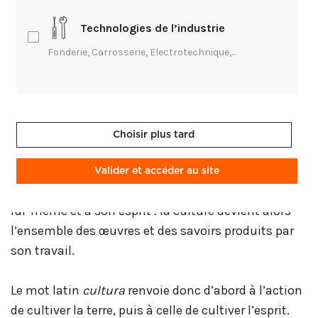
l’ensemble des connaissances acquises.
»
Technologies de l’industrie
Mais la première définition donnée est plus
concrète : «
action de cultiver la terre pour la
Fonderie, Carrosserie, Electrotechnique,...
production de végétaux.
»
En effet, l’étymologie du mot «
culture
» vient du
latin
colere
, qui signifie «
mettre en valeur
». À
Choisir plus tard
l’origine, la culture désigne donc une terre travaillée
par l’homme (au sens actuel de l’agriculture). Par
Valider et accéder au site
extension, le terme a fini par s’appliquer à l’Homme
lui-même et à son esprit : la culture devient alors
l’ensemble des œuvres et des savoirs produits par
son travail.
Le mot latin
cultura
renvoie donc d’abord à l’action
de cultiver la terre, puis à celle de cultiver l’esprit.