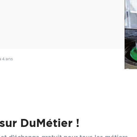
 a 4 ans
s pour créer de belles formes à la toupie.
é à tous les boiseux passionnés qui veulent libérer leur 
sur DuMétier !
essoires maison faciles à fabriquer, procédures détaillée
ations pas à pas…