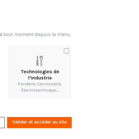
ns en bois, et selon
de réalisations à la
x à tout moment depuis le menu.
lateau en forme de
Technologies de
l’industrie
Fonderie, Carrosserie,
Electrotechnique,...
Valider et accéder au site