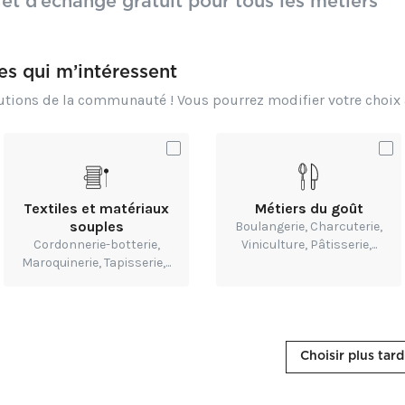
 et d’échange gratuit pour tous les métiers
e comment créer de belles formes pour toutes vos créatio
envisageables en travail à la toupie.
res qui m’intéressent
es explications techniques, retrouvez un large éventail 
butions de la communauté ! Vous pourrez modifier votre choi
porte de style lorrain, pied gainé…) et contemporaines (p
rviligne, gabarit pour lamellé-collé…).
Textiles et matériaux
Métiers du goût
FORMES COURBES - Des techniques variées
souples
Boulangerie, Charcuterie,
Cordonnerie-botterie,
Viniculture, Pâtisserie,...
USINER COURBE ?
Maroquinerie, Tapisserie,...
IDES
Choisir plus tard
ide à billes
lunette