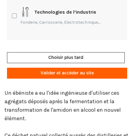
Les matériaux qui les composent trouvent de
Technologies de l’industrie
nouvelles finalités.
Fonderie, Carrosserie, Electrotechnique,...
Dans cette perspective, certains résidus plutôt que
d'être jetés sont collectés afin d'être revalorisés.
C'est le cas de la drêche, un déchet issu du
Choisir plus tard
brassage des céréales. A partir de l'orge ou du blé,
ces composants non solubles sont plutôt utilisés
Valider et accéder au site
pour l'alimentation animale.
Un ébéniste a eu l'idée ingénieuse d'utiliser ces
agrégats déposés après la fermentation et la
transformation de l'amidon en alcool en nouvel
élément.
Ce déchet naturel collecté auprès des distilleries et