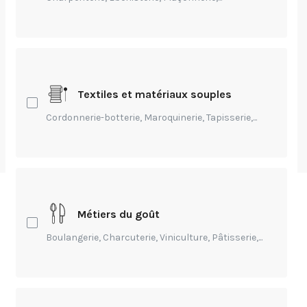
Création
Un ébéniste qui a de
la suite dans les
idées
Textiles et matériaux souples
Cordonnerie-botterie, Maroquinerie, Tapisserie,...
par
Charlotte Mazalérat
-
Publié Il y a 5 ans
Métiers du goût
" Rien ne se perd, tout se transforme" est une partie
Boulangerie, Charcuterie, Viniculture, Pâtisserie,...
de la citation formulée par Antoine Lavoisier,
chimiste.
Les ouvrages éphémères sont recyclés, réutilisés.