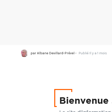
par
Albane Devillard-Prével
-
Publié Il y a 1 mois
Financement de la 
Bienvenue 
Dotations de l’Etat au
d’une enveloppe pour 