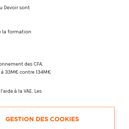
u Devoir sont
 la formation
ionnement des CFA.
nt à 33M€ contre 134M€
’aide à la VAE. Les
ploi. Baisse du
tion (PRF) .
GESTION DES COOKIES