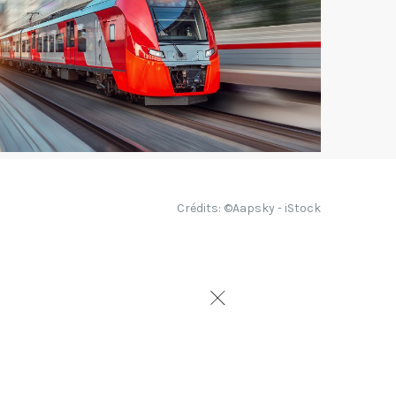
Crédits: ©Aapsky - iStock
ionaux bénéficient
sements des CFA. Ces