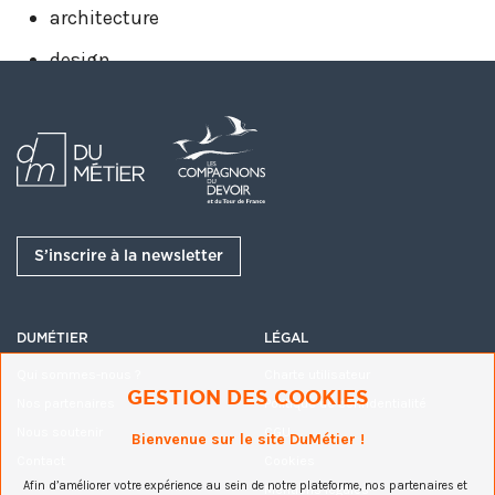
architecture
design
géométrie
textile
Les possibilité sont nombreuses et infinies en
témoignent les exemples suivants :
S’inscrire à la newsletter
DUMÉTIER
LÉGAL
Qui sommes-nous ?
Charte utilisateur
GESTION DES COOKIES
Nos partenaires
Politique de confidentialité
Nous soutenir
CGU
Bienvenue sur le site DuMétier !
Contact
Cookies
Gros coup de coeur pour les nouvelles
Afin d’améliorer votre expérience au sein de notre plateforme, nos partenaires et
Mentions légales