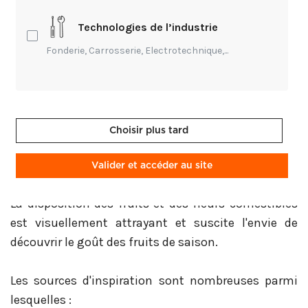
Tout compte :
graphisme
Technologies de l’industrie
Fonderie, Carrosserie, Electrotechnique,...
dessin
motifs
couleurs
formes
Choisir plus tard
dégradés de teintes
Valider et accéder au site
La disposition des fruits et des fleurs comestibles
est visuellement attrayant et suscite l'envie de
découvrir le goût des fruits de saison.
Les sources d'inspiration sont nombreuses parmi
lesquelles :