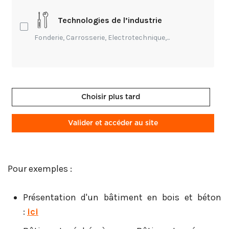
Ainsi, en deux minutes l'architecte en charge du
Technologies de l’industrie
chantier explique :
Fonderie, Carrosserie, Electrotechnique,...
le contexte,
les matériaux utilisés,
la localisation,
Choisir plus tard
les avantages et les contraintes
les données techniques
Valider et accéder au site
Pour exemples :
Présentation d'un bâtiment en bois et béton
:
ici