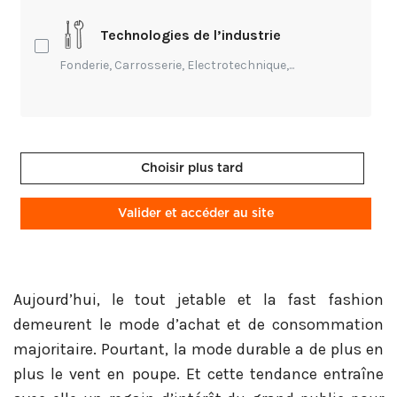
durable
Technologies de l’industrie
La réparation pour réduire son impact sur
l’environnement
Fonderie, Carrosserie, Electrotechnique,...
La réparation pour une paire de chaussures
auxquelles on tient
La réparation pour faire des économies
Choisir plus tard
La cordonnerie a de nouveau le vent en poupe !
Valider et accéder au site
Aujourd’hui, le tout jetable et la fast fashion
demeurent le mode d’achat et de consommation
majoritaire. Pourtant, la mode durable a de plus en
plus le vent en poupe. Et cette tendance entraîne