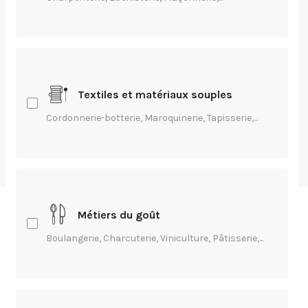
Prix de la
cordonnerie :
comment casser les
clichés ?
Textiles et matériaux souples
Cordonnerie-botterie, Maroquinerie, Tapisserie,...
par
Laura Mollet
-
Modifié Il y a 3 ans
Métiers du goût
Boulangerie, Charcuterie, Viniculture, Pâtisserie,...
Sommaire
Le vrai prix de la fast fashion
La cordonnerie comme démarche de mode