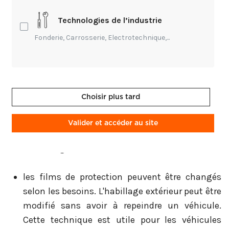
des films adhésifs. Une large gamme de couleurs
et de finitions existent.
Technologies de l’industrie
Fonderie, Carrosserie, Electrotechnique,...
Le covering peut être appliqué sur différentes zones
du véhicule à l'extérieur et à l'intérieur de
l'habitacle. Les films adhésifs permettent ainsi de
changer l'esthétique de la voiture et de la rendre
Choisir plus tard
unique. Il en est de même pour les carrosseries des
camions, des motos, des scooters et des vélos.
Valider et accéder au site
Les avantages
les films de protection peuvent être changés
selon les besoins. L'habillage extérieur peut être
modifié sans avoir à repeindre un véhicule.
Cette technique est utile pour les véhicules