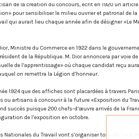
tisan de la création du concours, écrit en 1920 un article
ion» pour sensibiliser le milieu ouvrier et patronal de la
ail qui aurait lieu chaque année afin de désigner «Le Me
Dior, Ministre du Commerce en 1922 dans le gouverneme
résident de la République. M. Dior annoncera par voie de
uelle de l’apprentissage» où chaque candidat reçu aura 
 auquel on remettra la Légion d’honneur.
née 1924 que des affiches sont placardées à travers Paris
s ou artisans à concourir à la future «Exposition du Trav
and succès puisque 200 chefs-d’œuvre arrivés de la Fran
auguration de l’exposition en octobre.
s Nationales du Travail vont s’organiser tous les trois a