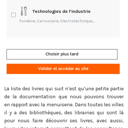
Voici quelques livres de menuiserie, certains font
partie de notre histoire, de notre patrimoine,
Technologies de l’industrie
d’autres sont plus récents et collent à l’actualité.
Fonderie, Carrosserie, Electrotechnique,...
Les livres de menuiserie sont un des moyens de
découvrir le métier, de l’apprendre.
Le livre peut aussi pour nous donner l’envie de
Choisir plus tard
réaliser tel ou tel ouvrage que nous avons vu, par
exemple, dans un traité de menuiserie ou une
Valider et accéder au site
encyclopédie.
La liste des livres qui suit n’est qu’une petite partie
de la documentation que nous pouvons trouver
en rapport avec la menuiserie. Dans toutes les villes
il y a des bibliothèques, des librairies qui sont là
pour nous faire découvrir ses livres, avec aussi,