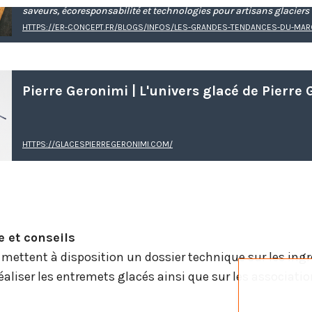
saveurs, écoresponsabilité et technologies pour artisans glaciers e
HTTPS://ER-CONCEPT.FR/BLOGS/INFOS/LES-GRANDES-TENDANCES-DU-MAR
HTTPS://GLACESPIERREGERONIMI.COM/
e et conseils
e mettent à disposition un dossier technique sur les ingr
éaliser les entremets glacés ainsi que sur les associati