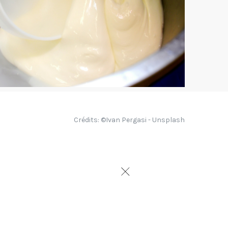
Crédits: ©Ivan Pergasi - Unsplash
tes moins sucrées se
eu sucrées, salées et