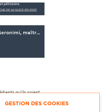
t pâtissiers.
CHE-DE-LA-GLACE-EN-2025
Pierre Geronimi | L'univers glacé de Pierre Geronimi, maître artisan glacier, étonne par la finesse des goûts, par l'association des saveurs, et l'équilibre des textures.
édients qu'ils soient
ons de saveurs.
GESTION DES COOKIES