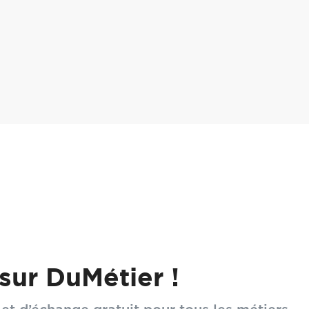
ve que les demandes de personnalisation de tissus d'a
s.
sur DuMétier !
r y répondre est l’impression numérique textile.