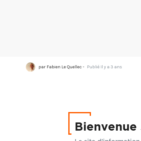
par
Fabien Le Quellec
-
Publié Il y a 3 ans
Aujourd'hui, on obser
plus en plus fréquente
Bienvenue 
L’une des réponses pou