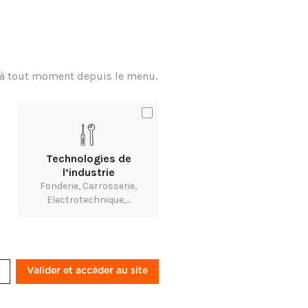
ssion digitale ou
x à tout moment depuis le menu.
Technologies de
l’industrie
Fonderie, Carrosserie,
Electrotechnique,...
r-fibres-
Valider et accéder au site