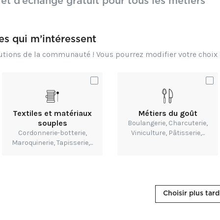
 et d’échange gratuit pour tous les métiers
n s’effectue via une imprimante à jet d'encre par impre
res qui m’intéressent
butions de la communauté ! Vous pourrez modifier votre choi
 mode d’impression ?
 proposer plus de personnalisation à vos clients ?
Textiles et matériaux
Métiers du goût
souples
Boulangerie, Charcuterie,
Cordonnerie-botterie,
Viniculture, Pâtisserie,...
Maroquinerie, Tapisserie,...
nspirations
d-textiles.com/actualites/impression-numerique-su
Choisir plus tard
olyester