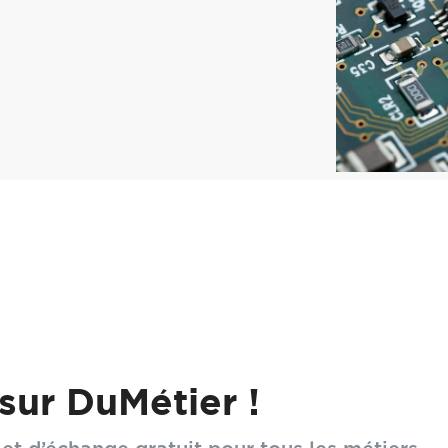
mars dernier une enquête sur les IA génératives dans les 
d'enseignements, tant sur les freins importants - 72% d
sur DuMétier !
er l'IA - que sur les beaux exemples d'utilisation pour cel