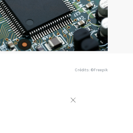
Crédits: ©Freepik
TPE et PME.
es entreprises
les qui le font.