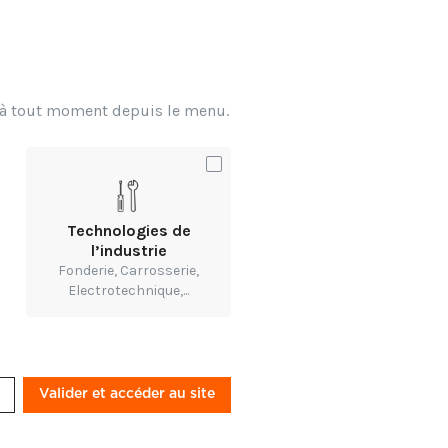
x à tout moment depuis le menu.
usages-dans-les-
202024%20IA%20
Technologies de
l’industrie
Fonderie, Carrosserie,
Electrotechnique,...
Valider et accéder au site