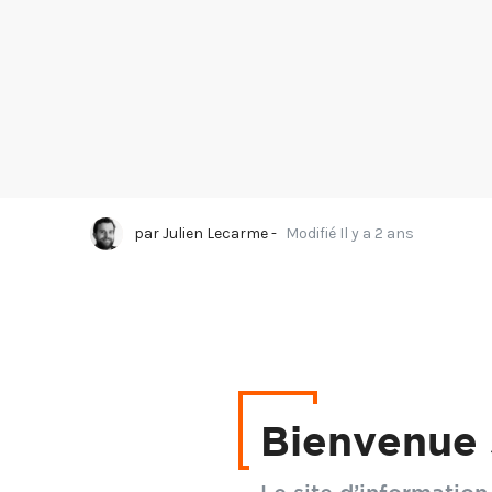
par
Julien Lecarme
-
Modifié Il y a 2 ans
La BPI a publié le 14 
Cette étude est riche 
Bienvenue 
déclarent ne pas utilis