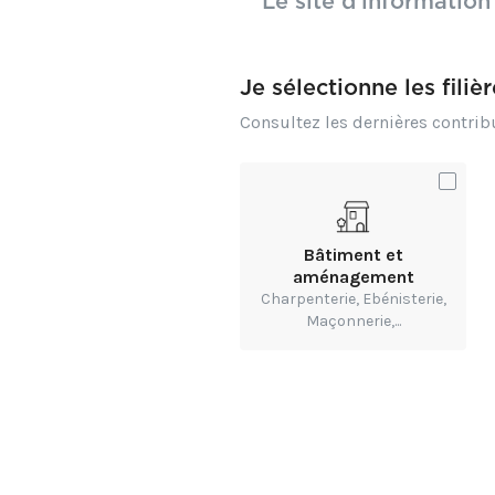
Le site d’information
Sources d’i
Je sélectionne les filiè
Consultez les dernières contri
https://lelab.b
tpe-et-pme?ut
https://lelab.
generative%20
disposition=i
Bâtiment et
aménagement
Charpenterie, Ebénisterie,
Maçonnerie,...