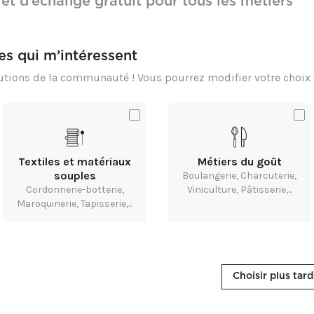
 et d’échange gratuit pour tous les métiers
nspirations
res qui m’intéressent
butions de la communauté ! Vous pourrez modifier votre choi
pifrance.fr/Etudes/ia-generatives-opportunites-et-
m_source=pocket_saves
bpifrance.fr/content/download/4094/pdf/14%2003%
PME%20Bpifrance%20Le%20Lab.pdf?
nline&utm_source=pocket_saves
Textiles et matériaux
Métiers du goût
souples
Boulangerie, Charcuterie,
Cordonnerie-botterie,
Viniculture, Pâtisserie,...
Maroquinerie, Tapisserie,...
Choisir plus tard