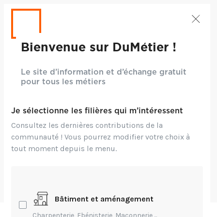
Bienvenue sur DuMétier !
Le site d’information et d’échange gratuit
Crédits: pixabay
pour tous les métiers
Entrepreneuriat,
Technique,
Innovation
Je sélectionne les filières qui m’intéressent
Des logiciels pour
Consultez les dernières contributions de la
les Paysagistes
communauté ! Vous pourrez modifier votre choix à
tout moment depuis le menu.
par
antoine Tabareau
-
Publié Il y a 3 ans
Bâtiment et aménagement
Charpenterie, Ebénisterie, Maçonnerie,...