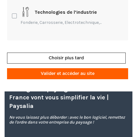
vous utiliser au quotidien ? N’hésitez pas à
Technologies de l’industrie
partager vos retours d’expérience en commentant
Fonderie, Carrosserie, Electrotechnique,...
cet article.
Choisir plus tard
Valider et accéder au site
Ces logiciels paysagistes made in
France vont vous simplifier la vie |
Paysalia
Ne vous laissez plus déborder : avec le bon logiciel, remettez
de l'ordre dans votre entreprise du paysage !