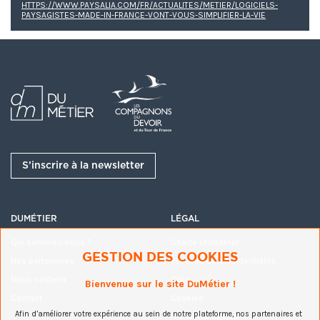
HTTPS://WWW.PAYSALIA.COM/FR/ACTUALITES/METIER/LOGICIELS-
PAYSAGISTES-MADE-IN-FRANCE-VONT-VOUS-SIMPLIFIER-LA-VIE
S’inscrire à la newsletter
DUMÉTIER
LÉGAL
Rédigé par
Qui sommes-nous ?
Charte utilisateur
antoine Tabareau
GESTION DES COOKIES
Nos partenaires
Politique de confidentialité
responsable d'institut des métiers de
Nous soutenir
CGU
Bienvenue sur le site DuMétier !
la nature du jardin et du paysage
Contact
Cookies
Afin d’améliorer votre expérience au sein de notre plateforme, nos partenaires et
Mentions légales