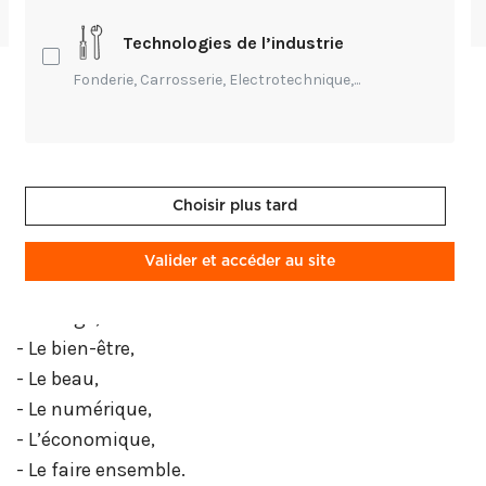
par
Andréa Offredo
-
Modifié Il y a 3 ans
Technologies de l’industrie
Fonderie, Carrosserie, Electrotechnique,...
Les Compagnons du Devoir et du Tour de France
organisaient en 2021, un cycle de 6 webinaires
articulés autour du sujet central de l’aménagement
intérieur.
Choisir plus tard
Ce cycle se déclinait au travers de points de vue
Valider et accéder au site
aussi différents que complémentaires :
- L’usage,
- Le bien-être,
- Le beau,
- Le numérique,
- L’économique,
- Le faire ensemble.