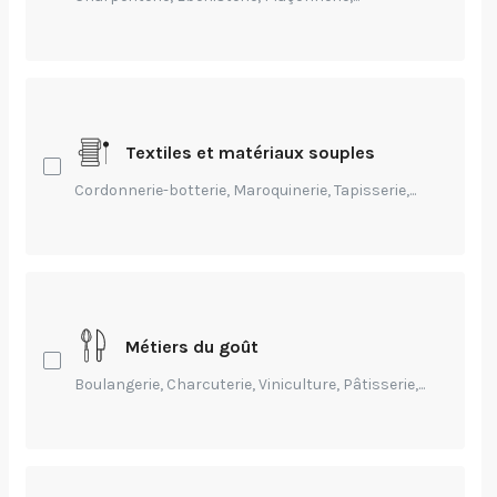
Textiles et matériaux souples
Cordonnerie-botterie, Maroquinerie, Tapisserie,...
Crédits: Thierry CARON - Divergence
Environnement,
Technique,
Transmission
Métiers du goût
Constructions
Boulangerie, Charcuterie, Viniculture, Pâtisserie,...
Intérieures