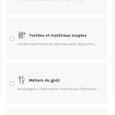
Textiles et matériaux souples
Cordonnerie-botterie, Maroquinerie, Tapisserie,...
Entrepreneuriat,
Technique,
Transmission
Bois de marine
Métiers du goût
par
Alex Librairie du Compagnonnage
-
Publié
Il y a 4 ans
Boulangerie, Charcuterie, Viniculture, Pâtisserie,...
Quinze ans après sa première parution et un tirage