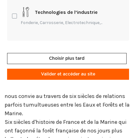
de plus de 8 000 exemplaires, ce livre de référence
primé par l'Académie de Marine, toujours demandé
Technologies de l’industrie
mais épuisé malgré trois réimpressions, connaît
Fonderie, Carrosserie, Electrotechnique,...
une nouvelle édition, encore plus belle, revue et
fortement augmentée (172 pages en tout).
Jusqu'à la fin du XIXe siècle, la conquête des
océans et la découverte de notre planète n'ont pu
Choisir plus tard
s'accomplir que grâce à la maîtrise technique du
bois et de la forêt, trait d'union entre la terre et la
Valider et accéder au site
mer. C'est à un voyage de la forêt jusqu'à la mer que
l'auteur, forestier de métier et marin de passion,
nous convie au travers de six siècles de relations
parfois tumultueuses entre les Eaux et Forêts et la
Marine.
Six siècles d'histoire de France et de la Marine qui
ont façonné la forêt française de nos jours plus