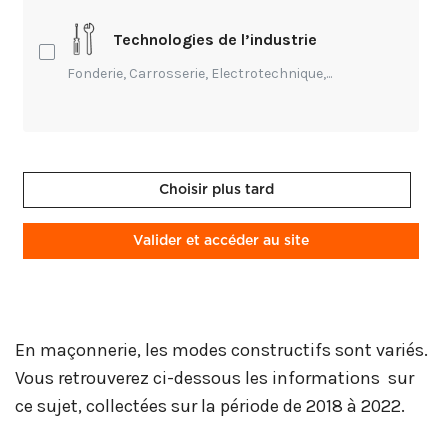
La réglementation
Technologies de l’industrie
La rénovation énergétique
Fonderie, Carrosserie, Electrotechnique,...
La restauration du béton
La réversabilité
La surélévation des habitats
Choisir plus tard
Ubérisation du bâtiment
Valider et accéder au site
En maçonnerie, les modes constructifs sont variés.
Vous retrouverez ci-dessous les informations sur
ce sujet, collectées sur la période de 2018 à 2022.