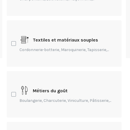
Les modes
constructifs
Textiles et matériaux souples
par
Clément Lelièvre
-
Modifié Il y a 3 ans
Cordonnerie-botterie, Maroquinerie, Tapisserie,...
Sommaire
Métiers du goût
Adaptation des bâtiments et de l'habitat
Boulangerie, Charcuterie, Viniculture, Pâtisserie,...
La construction modulaire
Industries numériques
Maison avec un jardin