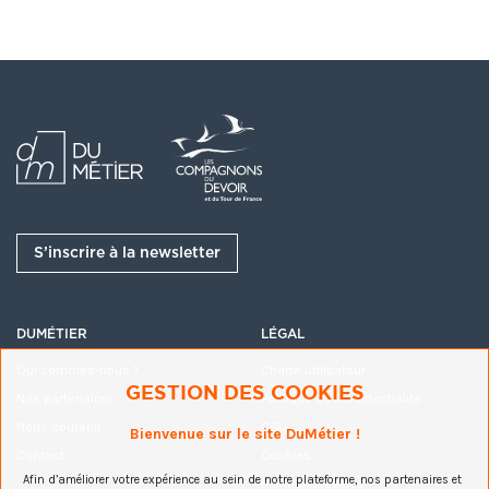
Adaptation des bâtiments et de
l'habitat
Adaptabilité des logements
S’inscrire à la newsletter
DUMÉTIER
LÉGAL
Qui sommes-nous ?
Charte utilisateur
GESTION DES COOKIES
Nos partenaires
Politique de confidentialité
Nous soutenir
CGU
Bienvenue sur le site DuMétier !
Contact
Cookies
Afin d’améliorer votre expérience au sein de notre plateforme, nos partenaires et
Mentions légales