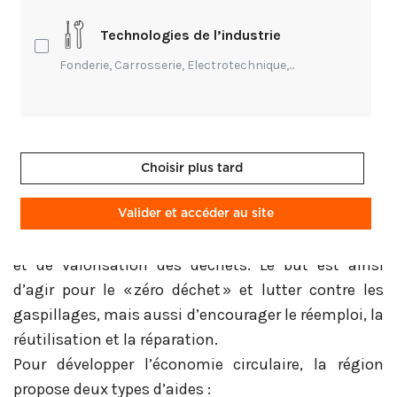
Technologies de l’industrie
La région Île-de-France s’est ainsi engagée à
accompagner les entreprises franciliennes sur ce
Fonderie, Carrosserie, Electrotechnique,...
chemin de la sobriété énergétique. Voici donc un
point sur les différentes aides auxquelles peuvent
prétendre les artisans de la région Ile-de-France :
Choisir plus tard
Zéro déchet et économie circulaire
Dans le cadre d’un plan régional, la région IDF
Valider et accéder au site
soutient tous les projets en matière de prévention
et de valorisation des déchets. Le but est ainsi
d’agir pour le « zéro déchet » et lutter contre les
gaspillages, mais aussi d’encourager le réemploi, la
réutilisation et la réparation.
Pour développer l’économie circulaire, la région
propose deux types d’aides :