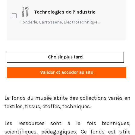
Actuellement fermé au public pour travaux, le
Technologies de l’industrie
musée met à disposition sur son site :
Fonderie, Carrosserie, Electrotechnique,...
ses collection parmi lesquelles des œuvres
prêtées à d'autres musées et lieux culturels ;
la possibilité de visiter et découvrir les
expositions en distanciel ;
Choisir plus tard
l'écoute de conférences.
Valider et accéder au site
Le fonds du musée abrite des collections variés en
textiles, tissus, étoffes, techniques.
Les ressources sont à la fois techniques,
scientifiques, pédagogiques. Ce fonds est utile