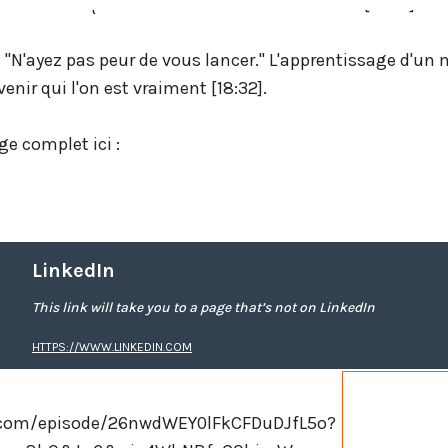
e mutation qui demande une veille constante [16:03].
: "N'ayez pas peur de vous lancer." L'apprentissage d'un
enir qui l'on est vraiment [18:32].
e complet ici :
LinkedIn
This link will take you to a page that’s not on LinkedIn
HTTPS://WWW.LINKEDIN.COM
y.com/episode/26nwdWEY0lFkCFDuDJfL5o?