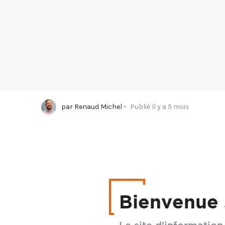
par
Renaud Michel
-
Publié Il y a 5 mois
Épisode 1 : Les Comp
Bienvenue 
Découvrez le premier é
l'excellence artisana