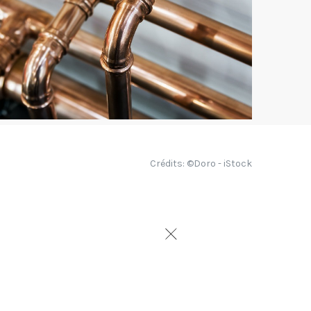
Crédits: ©Doro - iStock
eux qui font vivre
e leurs débuts