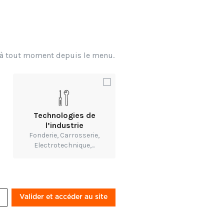
x à tout moment depuis le menu.
 ? Entre héritage
n [01:02].
e la communauté, le
rité acquise au
Technologies de
l’industrie
Fonderie, Carrosserie,
Electrotechnique,...
nsabilité d'affaires. Le
mplin vers
Valider et accéder au site
, la plomberie est un