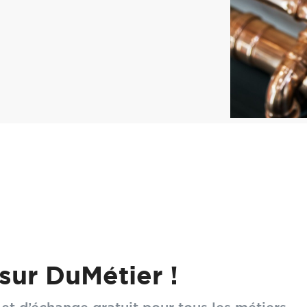
agnons Plombiers
sur DuMétier !
pisode d'une série passionnante qui donne la parole à c
le. Trois anciens Compagnons partagent leur parcours, d