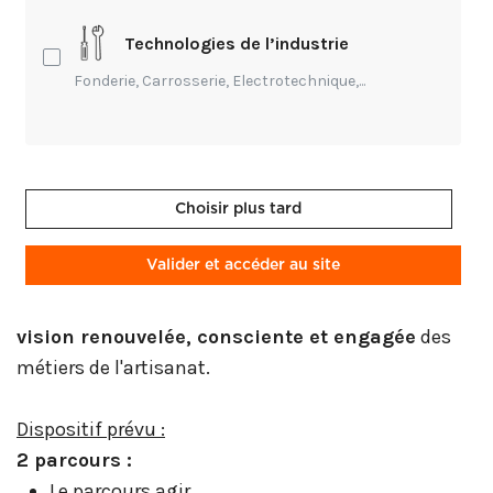
maçonnerie, couverture) au sein des Compagnons
Technologies de l’industrie
du Devoir de Normandie. Il prévoit la mise en place,
Fonderie, Carrosserie, Electrotechnique,...
dès septembre 2026
, d’un parcours de
2 ans
visant à intégrer la
Responsabilité Sociétale des
Entreprises (RSE)
dans le quotidien de la
formation (pendant les activités de soirée).
Choisir plus tard
L'objectif :
Valider et accéder au site
Expérimenter
deux approches pour sensibiliser les
jeunes aux enjeux de la RSE, et leur offrir
une
vision renouvelée, consciente et engagée
des
métiers de l'artisanat.
Dispositif prévu :
2 parcours :
Le parcours agir