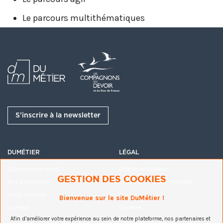
Le parcours multithématiques
L'organisation d’activités en soirée adaptées au
public en formation.
Ouverture d'activités complémentaires aux
personnels, anciens et itinérants souhaitant
S’inscrire à la newsletter
s’investir dans la démarche.
Découvrez-les dans la vidéo ci-dessous.
DUMÉTIER
LÉGAL
Qui sommes-nous ?
Charte utilisateur
GESTION DES COOKIES
Nos partenaires
Politique de confidentialité
Nous soutenir
CGU
Bienvenue sur le site DuMétier !
Contact
Cookies
Afin d’améliorer votre expérience au sein de notre plateforme, nos partenaires et
Mentions légales