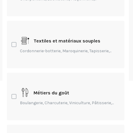
Peintures pour
carrosseries : effets
tendance et
innovations
Textiles et matériaux souples
Cordonnerie-botterie, Maroquinerie, Tapisserie,...
par
Romain Lacadi
-
Modifié Il y a 2 ans
Métiers du goût
Boulangerie, Charcuterie, Viniculture, Pâtisserie,...
Sommaire
1) Les peintures à effet changement de couleur
pour le tuning