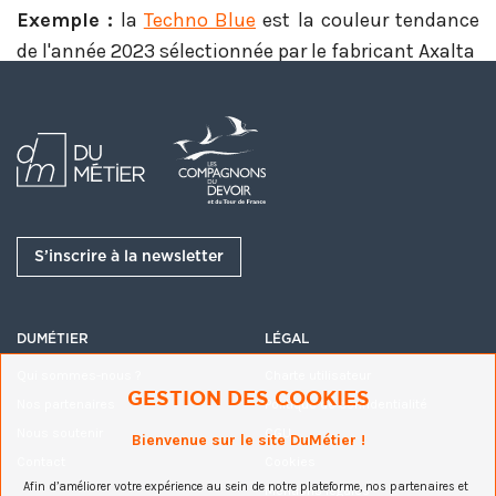
Exemple :
la
Techno Blue
est la couleur tendance
de l'année 2023 sélectionnée par le fabricant Axalta
1) Les peintures à effet
changement de couleur pour le
tuning
S’inscrire à la newsletter
DUMÉTIER
LÉGAL
Les peintures thermochromiques pour
Qui sommes-nous ?
Charte utilisateur
carrosserie
GESTION DES COOKIES
Nos partenaires
Politique de confidentialité
Nous soutenir
CGU
Bienvenue sur le site DuMétier !
Comme son nom l’indique,
une peinture
Contact
Cookies
thermochromique
est une peinture qui change de
Afin d’améliorer votre expérience au sein de notre plateforme, nos partenaires et
Mentions légales