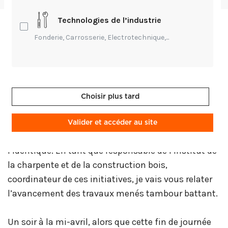
Technologies de l’industrie
Le 15 avril 2019, l’incendie de Notre-Dame de Paris,
Fonderie, Carrosserie, Electrotechnique,...
édifice phare de notre pays, suscitait l’émoi en
France comme à l’étranger. La charpente de la
cathédrale ayant été bâtie et modifiée par plusieurs
générations de Compagnons charpentiers, le corps
Choisir plus tard
de métier a voulu aussitôt impliquer ses apprentis
et itinérants dans deux projets pédagogiques
Valider et accéder au site
portant sur la reconstruction de celle-ci à
l’identique. En tant que responsable de l’Institut de
la charpente et de la construction bois,
coordinateur de ces initiatives, je vais vous relater
l’avancement des travaux menés tambour battant.
Un soir à la mi-avril, alors que cette fin de journée