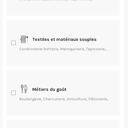
Textiles et matériaux souples
Cordonnerie-botterie, Maroquinerie, Tapisserie,...
Crédits: Carraz Jérôme
Entrepreneuriat,
Technique,
Création,
Transmission
Notre Dame de Paris,
Métiers du goût
l'art de la charpente
Boulangerie, Charcuterie, Viniculture, Pâtisserie,...
par
JEROME CARRAZ
-
Publié Il y a 5 ans