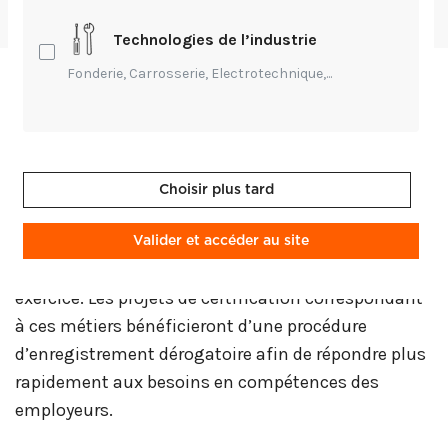
par
Julien Lecarme
-
Publié Il y a 3 ans
Technologies de l’industrie
Fonderie, Carrosserie, Electrotechnique,...
France Compétence publie la liste des métiers
émergeant ou en particulière évolution, pour 2023.
Cette liste identifie des métiers ayant été
significativement modifiés dans leurs activités
Choisir plus tard
et/ou leurs compétences, de manière récente et
drastique ; à tel point qu’une nouvelle offre de
Valider et accéder au site
certification doit être créée pour permettre leur
exercice. Les projets de certification correspondant
à ces métiers bénéficieront d’une procédure
d’enregistrement dérogatoire afin de répondre plus
rapidement aux besoins en compétences des
employeurs.