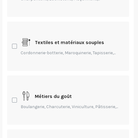
Textiles et matériaux souples
Cordonnerie-botterie, Maroquinerie, Tapisserie,...
Transmission
Métiers émergeant
Métiers du goût
ou en particulière
Boulangerie, Charcuterie, Viniculture, Pâtisserie,...
évolution, 2023