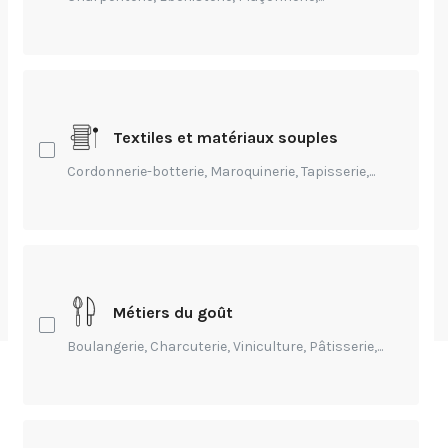
Crédits: Noria Formation
Environnement,
Transmission
Textiles et matériaux souples
Materia : serious
Cordonnerie-botterie, Maroquinerie, Tapisserie,...
game réemploi
par
Julien Lecarme
-
Publié Il y a 5 mois
Métiers du goût
Boulangerie, Charcuterie, Viniculture, Pâtisserie,...
Les serious game, jeux sérieux en Français, de vrais
outils pour faire évoluer les pratiques de formation