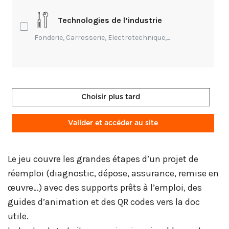
et ancrer par le jeux des apprentissage.
Technologies de l’industrie
Materia : un jeu pour former au
Fonderie, Carrosserie, Electrotechnique,...
réemploi
Avec "
Materia : mission réemploi !
", Noria
Formation propose un serious game calé sur la
réalité des opérations : lever les freins au réemploi
Choisir plus tard
des matériaux, outiller les pros pour passer à l’acte.
En vingt minutes, par équipes, les participants
Valider et accéder au site
enchaînent des missions inspirées de situations
réelles et doivent argumenter leurs choix.
Le jeu couvre les grandes étapes d’un projet de
réemploi (diagnostic, dépose, assurance, remise en
œuvre…) avec des supports prêts à l’emploi, des
guides d’animation et des QR codes vers la doc
utile.