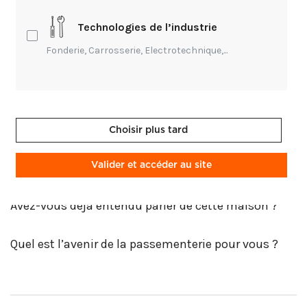
Technologies de l’industrie
Fonderie, Carrosserie, Electrotechnique,...
Passementiers : les virtuoses du fil
[VIDÉO] - La passementerie rassemble la confection des
ornements, fils, cordons pour rideau, galons. Les clients sont
très exigeants et quelques rares ateliers continuaient de
perpétuer cette qualité. Leurs techniques n'ont pas changé
Choisir plus tard
depuis des siècles.
HTTPS://WWW.TF1INFO.FR/SOCIETE/VIDEO-PASSEMENTIERS-LES-
VIRTUOSES-DU-FIL-2194812.HTML
Valider et accéder au site
Avez-vous déjà entendu parler de cette maison ?
Quel est l’avenir de la passementerie pour vous ?