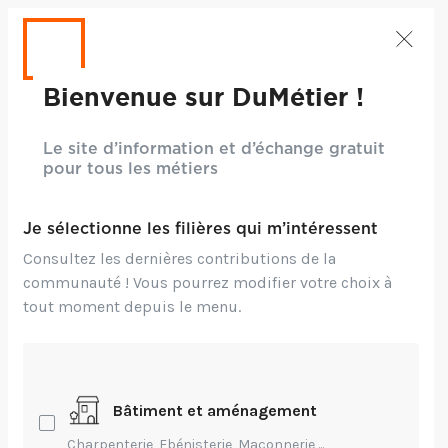
Bienvenue sur DuMétier !
Le site d’information et d’échange gratuit
pour tous les métiers
Crédits: V.ivash
Technique,
Création
Je sélectionne les filières qui m’intéressent
Consultez les dernières contributions de la
Les coulisses d'une
communauté ! Vous pourrez modifier votre choix à
grande maison de
tout moment depuis le menu.
passementerie
française
Bâtiment et aménagement
Charpenterie, Ebénisterie, Maçonnerie,...