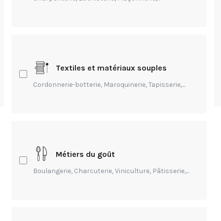
Transmission
FAIRE DE LANCE -
Un réseau filière cuir
Textiles et matériaux souples
Cordonnerie-botterie, Maroquinerie, Tapisserie,...
par
Andréa Offredo
-
Modifié Il y a 3 ans
"Le premier réseau de connexion entre porteurs de
projets et industriels pour encourager et soutenir la
Métiers du goût
production française. "
Boulangerie, Charcuterie, Viniculture, Pâtisserie,...
Voici
Faire de Lance
! " Une plateforme de mise en
relation industrielle dédiée à la fabrication de
prototypes, d’échantillons et de miniséries