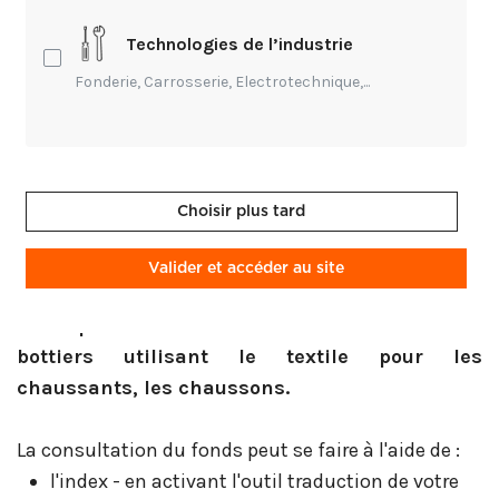
de l'Inde, de l'Iran, du Népal, de l'Ouzbékistan,
du Pakistan, du Tibet.
Technologies de l’industrie
Fonderie, Carrosserie, Electrotechnique,...
Ces collections présentent un intérêt pour les
tapissiers en décor, les tapissiers en siège
qu'ils soient aux étapes de l'inspiration, de la
création que de la restauration de sièges et
Choisir plus tard
d'assises, de tentures, de revêtements muraux,
de tissus d'ameublement en lien avec l'un ou
Valider et accéder au site
l'autre de ces territoires. Ce fonds peut être
utile pour les selliers et les cordonniers-
bottiers utilisant le textile pour les
chaussants, les chaussons.
La consultation du fonds peut se faire à l'aide de :
l'index - en activant l'outil traduction de votre