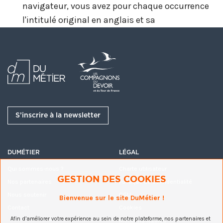
navigateur, vous avez pour chaque occurrence
l'intitulé original en anglais et sa
correspondance dans la langue de votre choix :
ici
la technique utilisée :
ici
le motif :
ici
S’inscrire à la newsletter
l'origine géographique :
ici
le type de textile :
ici
DUMÉTIER
LÉGAL
Qui sommes-nous ?
Charte utilisateur
Les collections pourront être consultées sur place
GESTION DES COOKIES
Nos partenaires
Politique de confidentialité
lors de la réouverture après les travaux de
Nous soutenir
CGU
Bienvenue sur le site DuMétier !
rénovation du musée et de la galerie d'art.
Contact
Cookies
Afin d’améliorer votre expérience au sein de notre plateforme, nos partenaires et
Mentions légales